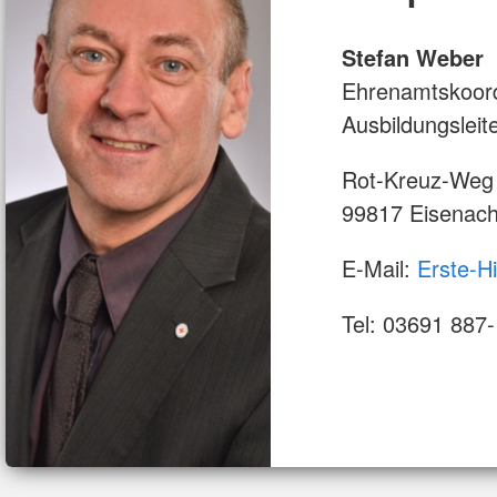
g nach ThürRettG (FB30)
bildung für
itäter/innen (FB24)
Stefan Weber
Ehrenamtskoord
Ausbildungsleit
Rot-Kreuz-Weg
99817 Eisenac
E-Mail:
Erste-H
Tel: 03691 887