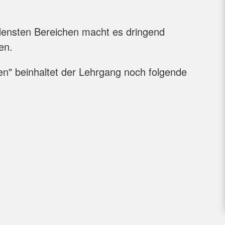
Fortbildun
Pflichtfort
Notfallsan
edensten Bereichen macht es dringend
en.
" beinhaltet der Lehrgang noch folgende