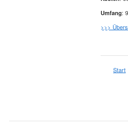
Umfang
: 
>>> Übers
Start