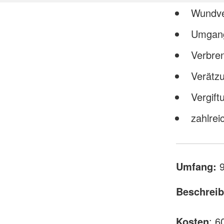
Wundve
Umgang
Verbre
Verätz
Vergift
zahlrei
Umfang:
9
Beschrei
Kosten
: 6