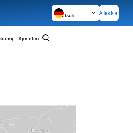
Sprache wechseln zu
Alles klar
ildung
Spenden
bote
Behindertenhilfe / stationäre
Pflege
e Ausbildung
DRK Pflegeheim Mihla
 Fortbildung
 für
Migration und Suchdienst
einbewerber
Suchdienst
 Fit in EH am Kind
e für Pflegeeinrichtungen
 SGB V (MDK)
Cardiac Life Support
esher Kurs
g nach ThürRettG (FB30)