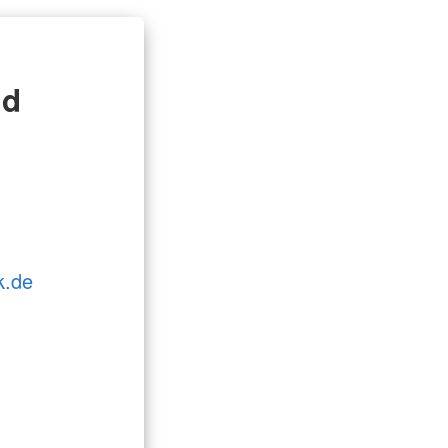
nd
k.de