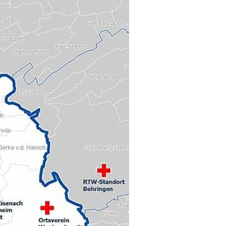
bildung für
itäter/innen (FB24)