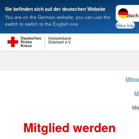
Sprache w
Sie befinden sich auf der deutschen Website
You are on the German website, you can use the
Suche
switch to switch to the English one
Alles klar
Kreisverband
Eisenach e.V.
Mitglied werd
Mitma
Mi
Mit
Mitglied werden