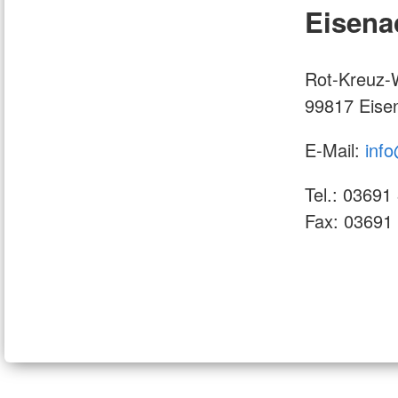
Eisena
bildung für
itäter/innen (FB24)
Rot-Kreuz-
99817 Eise
E-Mail:
inf
Tel.: 03691
Fax: 03691