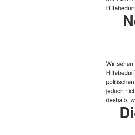
Hilfebedürf
N
Wir sehen 
Hilfebedür
politische
jedoch nic
deshalb, w
D