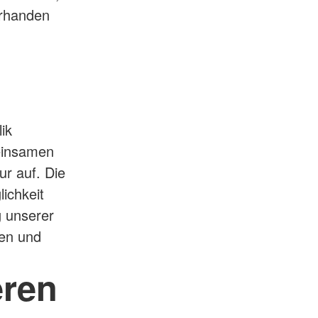
orhanden
ik
meinsamen
ur auf. Die
ichkeit
g unserer
en und
eren