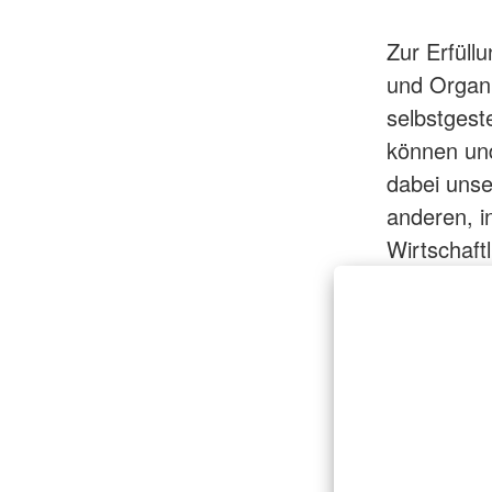
Zur Erfüll
und Organi
selbstgest
können und
dabei unse
anderen, i
Wirtschaft