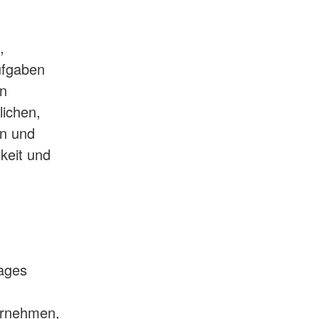
,
Aufgaben
on
lichen,
en und
keit und
rages
ernehmen,