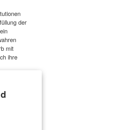
itutionen
füllung der
ein
wahren
rb mit
ch ihre
nd