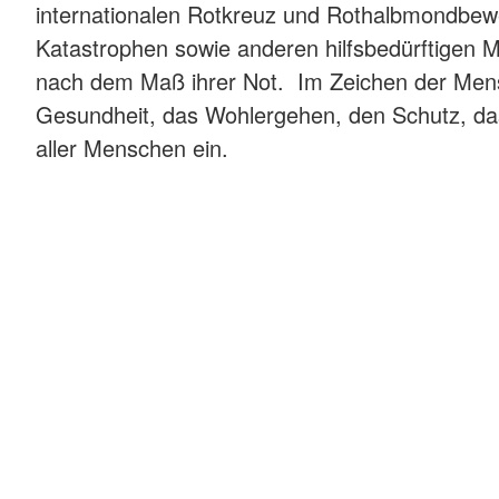
Wasserwacht
internationalen Rotkreuz und Rothalbmondbewe
Hinweisgebersystem
Kleiner Lebensretter
Katastrophen sowie anderen hilfsbedürftigen M
nach dem Maß ihrer Not. Im Zeichen der Mensc
Gesundheit, das Wohlergehen, den Schutz, da
aller Menschen ein.