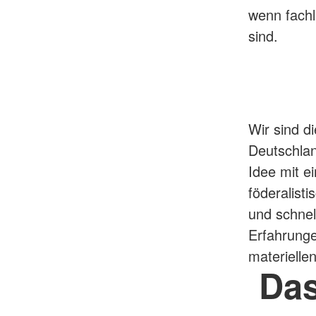
wenn fachl
sind.
Wir sind d
Deutschlan
Idee mit ei
föderalist
und schnel
Erfahrung
materielle
Das