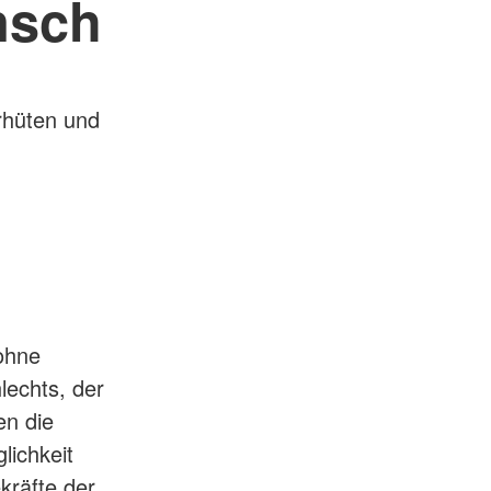
nsch
rhüten und
 ohne
lechts, der
en die
lichkeit
ekräfte der