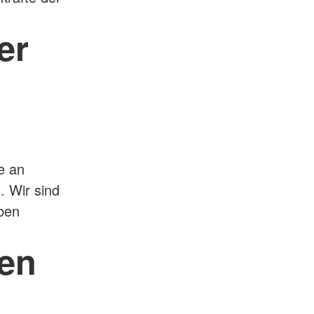
er
e an
. Wir sind
ben
en