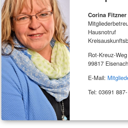
bildung für
itäter/innen (FB24)
Corina Fitzner
Mitgliederbetre
Hausnotruf
Kreisauskunfts
Rot-Kreuz-Weg
99817 Eisenac
E-Mail:
Mitglie
Tel: 03691 887