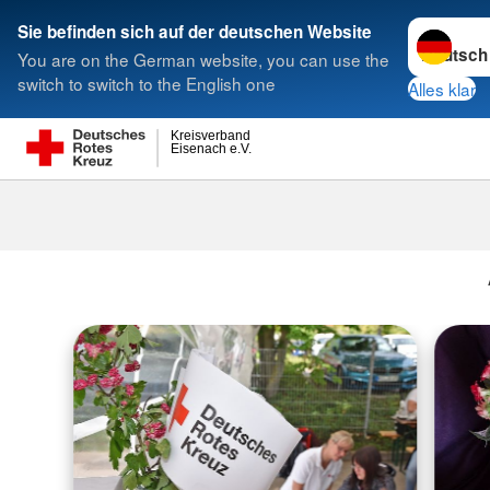
Sprache w
Sie befinden sich auf der deutschen Website
You are on the German website, you can use the
Suche
switch to switch to the English one
Alles klar
Kreisverband
Eisenach e.V.