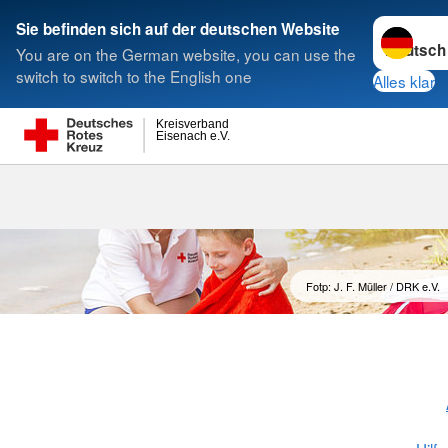
Sprache w
Sie befinden sich auf der deutschen Website
You are on the German website, you can use the
Suche
switch to switch to the English one
Alles klar
Kreisverband
Eisenach e.V.
Fotp: J. F. Müller / DRK e.V.