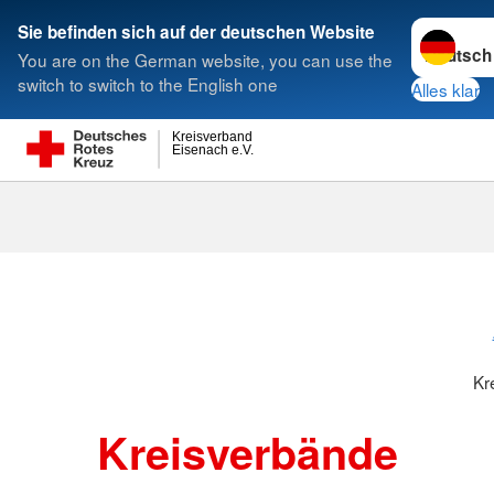
Sprache w
Sie befinden sich auf der deutschen Website
You are on the German website, you can use the
Suche
switch to switch to the English one
Alles klar
Kreisverband
Eisenach e.V.
Kreisverbänd
Kr
Kreisverbände