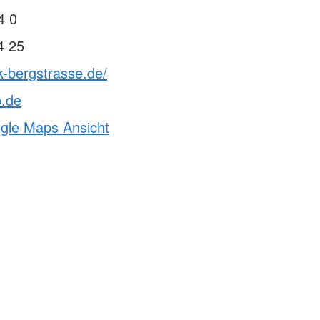
bildung für
4 0
itäter/innen (FB24)
4 25
k-bergstrasse.de/
p.de
ogle Maps Ansicht