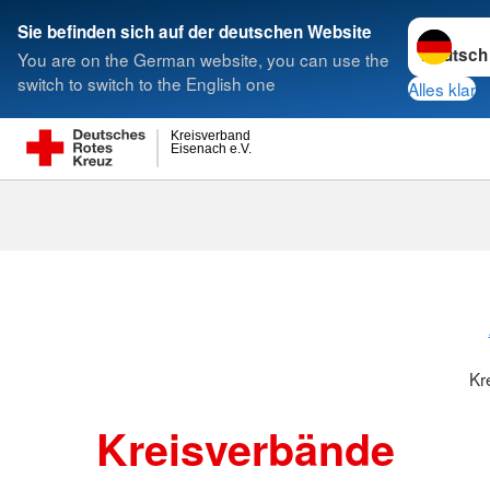
Sprache w
Sie befinden sich auf der deutschen Website
You are on the German website, you can use the
Suche
switch to switch to the English one
Alles klar
Kreisverband
Eisenach e.V.
Kreisverbänd
Kr
Kreisverbände